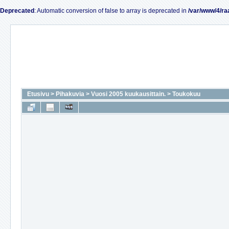
Deprecated
: Automatic conversion of false to array is deprecated in
/var/www/4/ra
Etusivu
>
Pihakuvia
>
Vuosi 2005 kuukausittain.
>
Toukokuu