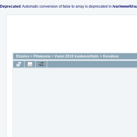
Deprecated
: Automatic conversion of false to array is deprecated in
/var/www/4/ra
Etusivu
>
Pihakuvia
>
Vuosi 2010 kuukausittain.
>
Kesäkuu