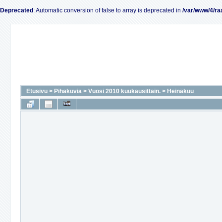
Deprecated
: Automatic conversion of false to array is deprecated in
/var/www/4/ra
Etusivu
>
Pihakuvia
>
Vuosi 2010 kuukausittain.
>
Heinäkuu