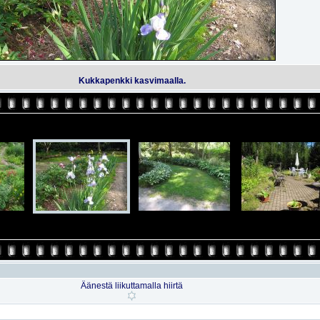
Kukkapenkki kasvimaalla.
Äänestä liikuttamalla hiirtä