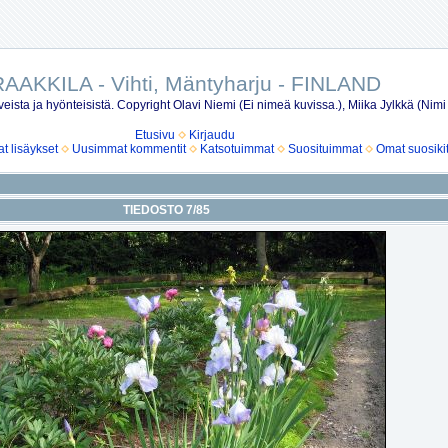
AAKKILA - Vihti, Mäntyharju - FINLAND
eista ja hyönteisistä. Copyright Olavi Niemi (Ei nimeä kuvissa.), Miika Jylkkä (Nimi
Etusivu
Kirjaudu
 lisäykset
Uusimmat kommentit
Katsotuimmat
Suosituimmat
Omat suosiki
TIEDOSTO 7/85