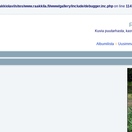
akkiolavi/sites/www.raakkila.fi/www/gallery/include/debugger.inc.php
on line
114
R
Kuvia puutarhasta, kasv
Albumilista
Uusimmat