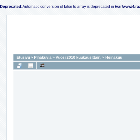
Deprecated
: Automatic conversion of false to array is deprecated in
/var/www/4/ra
Etusivu
>
Pihakuvia
>
Vuosi 2010 kuukausittain.
>
Heinäkuu