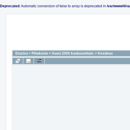
Deprecated
: Automatic conversion of false to array is deprecated in
/var/www/4/ra
Etusivu
>
Pihakuvia
>
Vuosi 2005 kuukausittain.
>
Kesäkuu