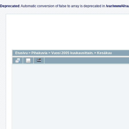
Deprecated
: Automatic conversion of false to array is deprecated in
/var/www/4/ra
Etusivu
>
Pihakuvia
>
Vuosi 2005 kuukausittain.
>
Kesäkuu