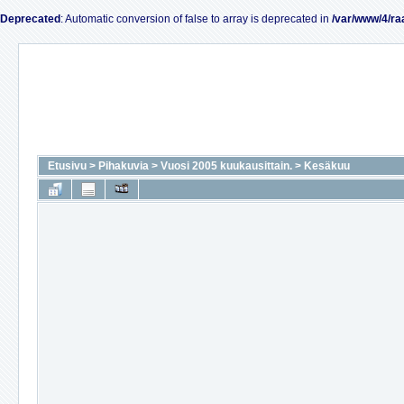
Deprecated
: Automatic conversion of false to array is deprecated in
/var/www/4/ra
Etusivu
>
Pihakuvia
>
Vuosi 2005 kuukausittain.
>
Kesäkuu