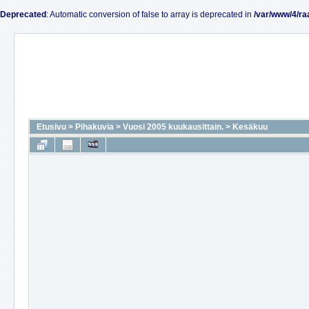
Deprecated
: Automatic conversion of false to array is deprecated in
/var/www/4/ra
Etusivu
>
Pihakuvia
>
Vuosi 2005 kuukausittain.
>
Kesäkuu