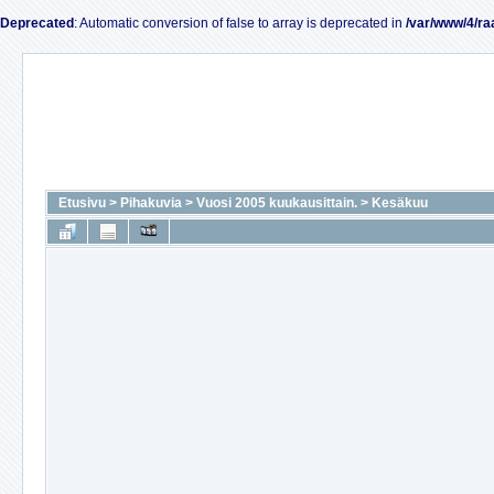
Deprecated
: Automatic conversion of false to array is deprecated in
/var/www/4/ra
Etusivu
>
Pihakuvia
>
Vuosi 2005 kuukausittain.
>
Kesäkuu