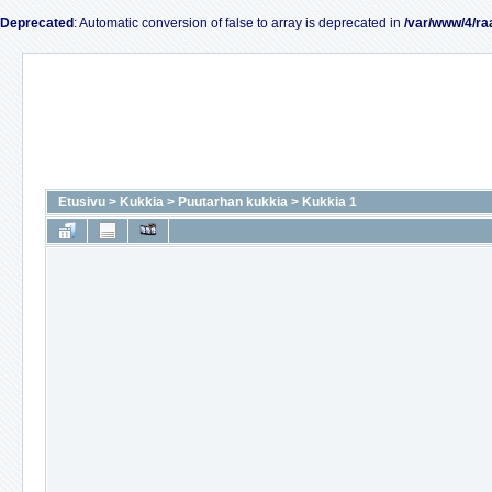
Deprecated
: Automatic conversion of false to array is deprecated in
/var/www/4/ra
Etusivu
>
Kukkia
>
Puutarhan kukkia
>
Kukkia 1