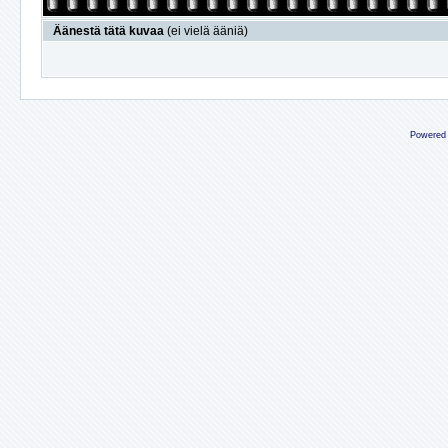
Äänestä tätä kuvaa
(ei vielä ääniä)
Powered