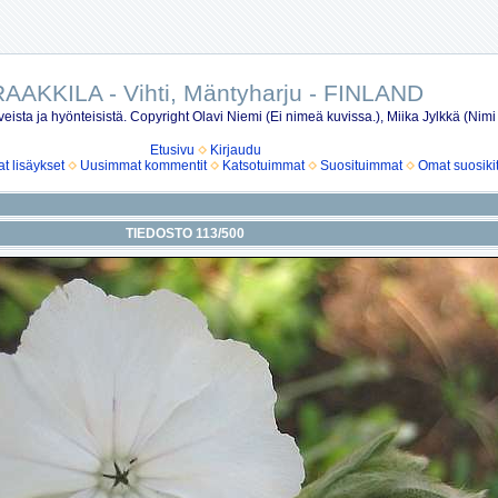
AAKKILA - Vihti, Mäntyharju - FINLAND
eista ja hyönteisistä. Copyright Olavi Niemi (Ei nimeä kuvissa.), Miika Jylkkä (Nimi
Etusivu
Kirjaudu
 lisäykset
Uusimmat kommentit
Katsotuimmat
Suosituimmat
Omat suosiki
TIEDOSTO 113/500