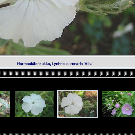
Harmaakäenkukka, Lychnis coronaria 'Alba'.