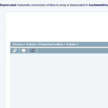
Deprecated
: Automatic conversion of false to array is deprecated in
/var/www/4/ra
Etusivu
>
Kukkia
>
Puutarhan kukkia
>
Kukkia 1