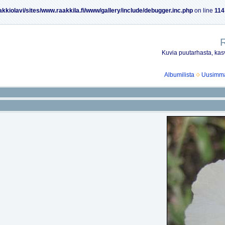
akkiolavi/sites/www.raakkila.fi/www/gallery/include/debugger.inc.php
on line
114
R
Kuvia puutarhasta, kasv
Albumilista
Uusimmat