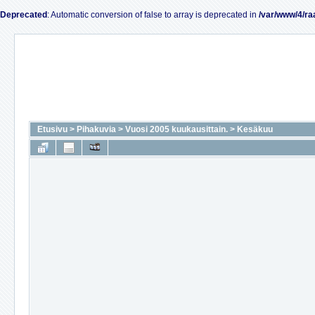
Deprecated
: Automatic conversion of false to array is deprecated in
/var/www/4/ra
Etusivu
>
Pihakuvia
>
Vuosi 2005 kuukausittain.
>
Kesäkuu