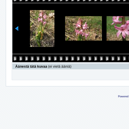
Äänestä tätä kuvaa
(ei vielä ääniä)
Powered