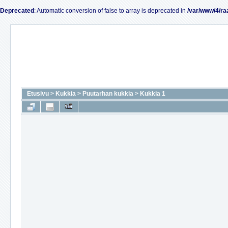
Deprecated
: Automatic conversion of false to array is deprecated in
/var/www/4/ra
Etusivu
>
Kukkia
>
Puutarhan kukkia
>
Kukkia 1