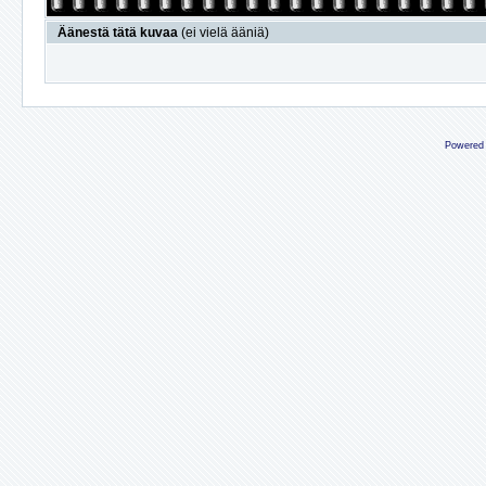
Äänestä tätä kuvaa
(ei vielä ääniä)
Powered