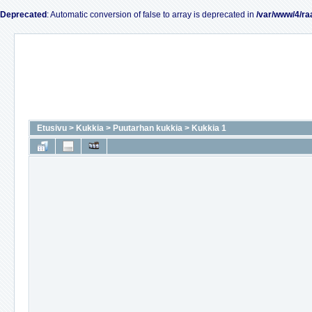
Deprecated
: Automatic conversion of false to array is deprecated in
/var/www/4/ra
Etusivu
>
Kukkia
>
Puutarhan kukkia
>
Kukkia 1