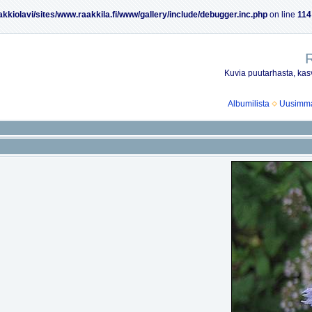
akkiolavi/sites/www.raakkila.fi/www/gallery/include/debugger.inc.php
on line
114
R
Kuvia puutarhasta, kasv
Albumilista
Uusimmat