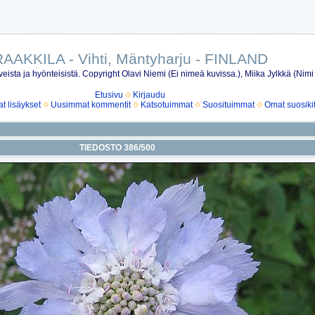
AAKKILA - Vihti, Mäntyharju - FINLAND
eista ja hyönteisistä. Copyright Olavi Niemi (Ei nimeä kuvissa.), Miika Jylkkä (Nimi
Etusivu
Kirjaudu
 lisäykset
Uusimmat kommentit
Katsotuimmat
Suosituimmat
Omat suosiki
TIEDOSTO 386/500