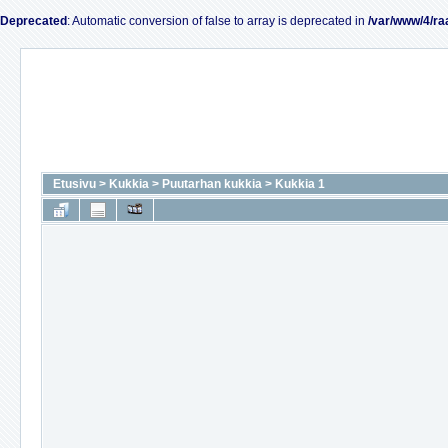
Deprecated
: Automatic conversion of false to array is deprecated in
/var/www/4/ra
Etusivu
>
Kukkia
>
Puutarhan kukkia
>
Kukkia 1