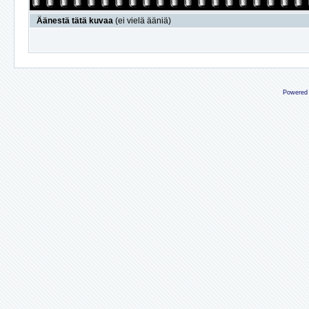
Äänestä tätä kuvaa
(ei vielä ääniä)
Powered