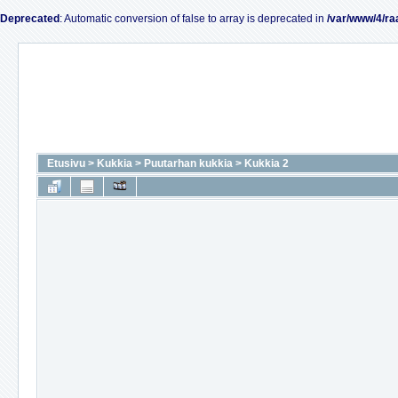
Deprecated
: Automatic conversion of false to array is deprecated in
/var/www/4/ra
Etusivu
>
Kukkia
>
Puutarhan kukkia
>
Kukkia 2