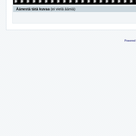
Äänestä tätä kuvaa
(ei vielä ääniä)
Powered