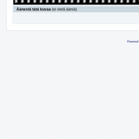
Äänestä tätä kuvaa
(ei vielä ääniä)
Powered