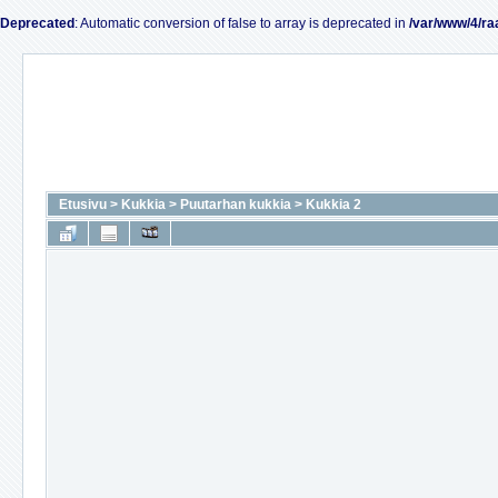
Deprecated
: Automatic conversion of false to array is deprecated in
/var/www/4/ra
Etusivu
>
Kukkia
>
Puutarhan kukkia
>
Kukkia 2