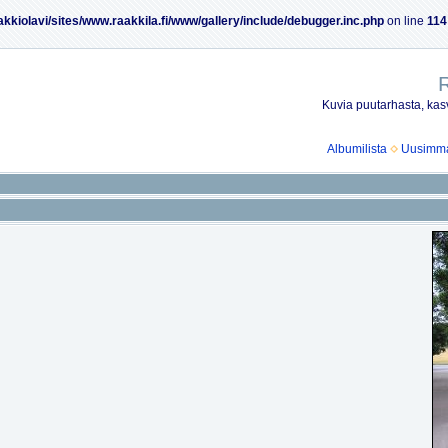
akkiolavi/sites/www.raakkila.fi/www/gallery/include/debugger.inc.php
on line
114
R
Kuvia puutarhasta, kasv
Albumilista
Uusimmat