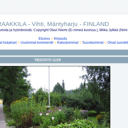
AAKKILA - Vihti, Mäntyharju - FINLAND
eista ja hyönteisistä. Copyright Olavi Niemi (Ei nimeä kuvissa.), Miika Jylkkä (Nimi
Etusivu
Kirjaudu
 lisäykset
Uusimmat kommentit
Katsotuimmat
Suosituimmat
Omat suosiki
TIEDOSTO 11/29