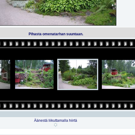
Pihasta omenatarhan suuntaan.
Äänestä liikuttamalla hiirtä