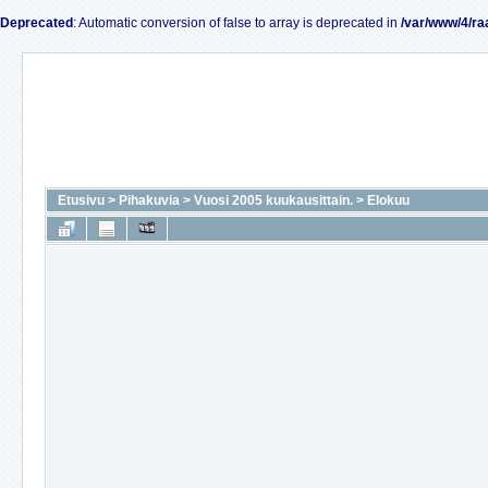
Deprecated
: Automatic conversion of false to array is deprecated in
/var/www/4/ra
Etusivu
>
Pihakuvia
>
Vuosi 2005 kuukausittain.
>
Elokuu