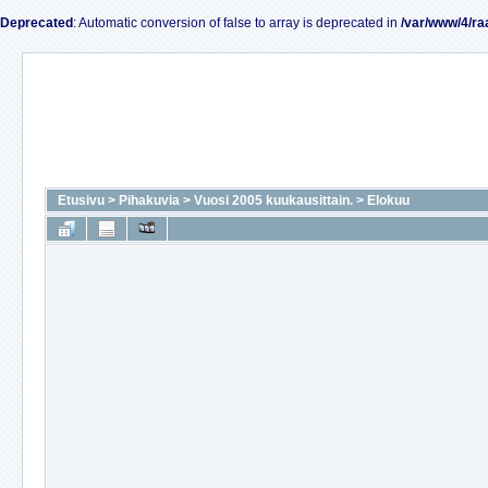
Deprecated
: Automatic conversion of false to array is deprecated in
/var/www/4/ra
Etusivu
>
Pihakuvia
>
Vuosi 2005 kuukausittain.
>
Elokuu