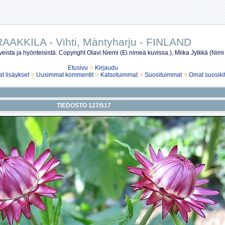
AAKKILA - Vihti, Mäntyharju - FINLAND
eista ja hyönteisistä. Copyright Olavi Niemi (Ei nimeä kuvissa.), Miika Jylkkä (Nimi
Etusivu
Kirjaudu
 lisäykset
Uusimmat kommentit
Katsotuimmat
Suosituimmat
Omat suosiki
TIEDOSTO 127/517