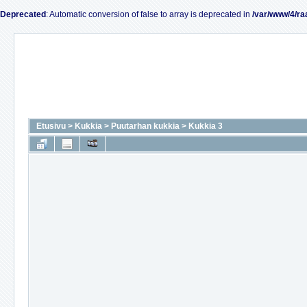
Deprecated
: Automatic conversion of false to array is deprecated in
/var/www/4/ra
Etusivu
>
Kukkia
>
Puutarhan kukkia
>
Kukkia 3