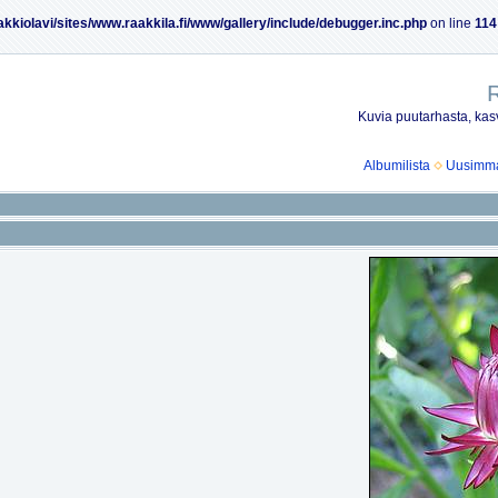
akkiolavi/sites/www.raakkila.fi/www/gallery/include/debugger.inc.php
on line
114
R
Kuvia puutarhasta, kasv
Albumilista
Uusimmat