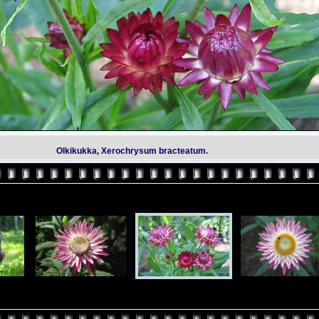
Olkikukka, Xerochrysum bracteatum.