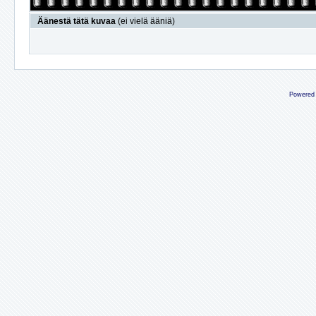
Äänestä tätä kuvaa
(ei vielä ääniä)
Powered