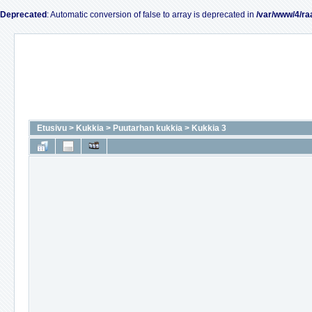
Deprecated
: Automatic conversion of false to array is deprecated in
/var/www/4/ra
Etusivu
>
Kukkia
>
Puutarhan kukkia
>
Kukkia 3