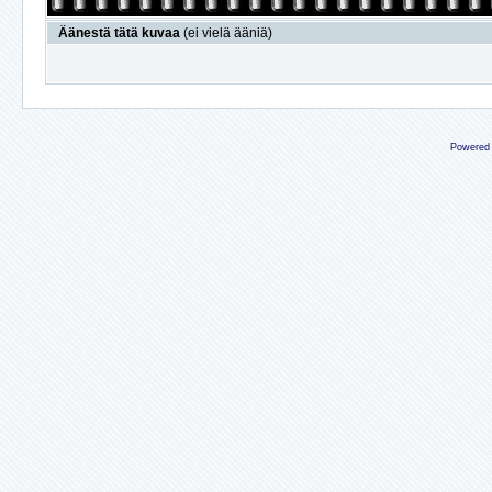
Äänestä tätä kuvaa
(ei vielä ääniä)
Powered