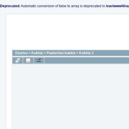
Deprecated
: Automatic conversion of false to array is deprecated in
/var/www/4/ra
Etusivu
>
Kukkia
>
Puutarhan kukkia
>
Kukkia 3