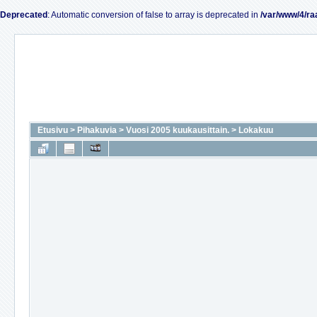
Deprecated
: Automatic conversion of false to array is deprecated in
/var/www/4/ra
Etusivu
>
Pihakuvia
>
Vuosi 2005 kuukausittain.
>
Lokakuu