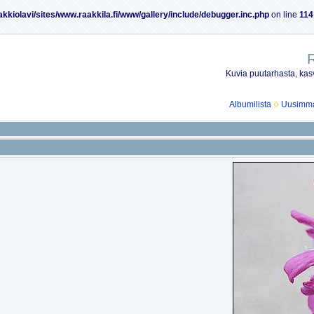
akkiolavi/sites/www.raakkila.fi/www/gallery/include/debugger.inc.php
on line
114
R
Kuvia puutarhasta, kasv
Albumilista
Uusimmat