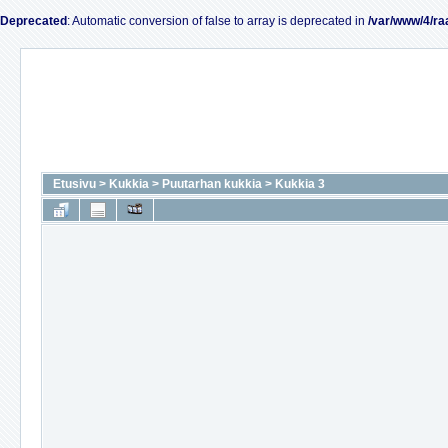
Deprecated
: Automatic conversion of false to array is deprecated in
/var/www/4/ra
Etusivu
>
Kukkia
>
Puutarhan kukkia
>
Kukkia 3