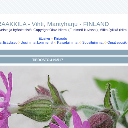
AAKKILA - Vihti, Mäntyharju - FINLAND
eista ja hyönteisistä. Copyright Olavi Niemi (Ei nimeä kuvissa.), Miika Jylkkä (Nimi
Etusivu
Kirjaudu
 lisäykset
Uusimmat kommentit
Katsotuimmat
Suosituimmat
Omat suosiki
TIEDOSTO 419/517