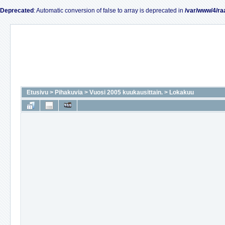
Deprecated
: Automatic conversion of false to array is deprecated in
/var/www/4/ra
Etusivu
>
Pihakuvia
>
Vuosi 2005 kuukausittain.
>
Lokakuu