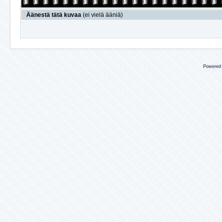
Äänestä tätä kuvaa
(ei vielä ääniä)
Powered