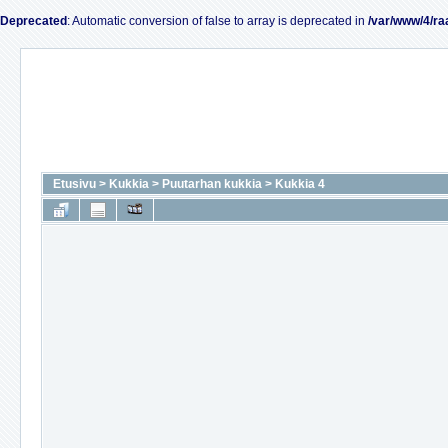
Deprecated
: Automatic conversion of false to array is deprecated in
/var/www/4/ra
Etusivu
>
Kukkia
>
Puutarhan kukkia
>
Kukkia 4