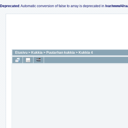
Deprecated
: Automatic conversion of false to array is deprecated in
/var/www/4/ra
Etusivu
>
Kukkia
>
Puutarhan kukkia
>
Kukkia 4