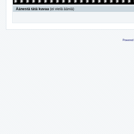
Äänestä tätä kuvaa
(ei vielä ääniä)
Powered