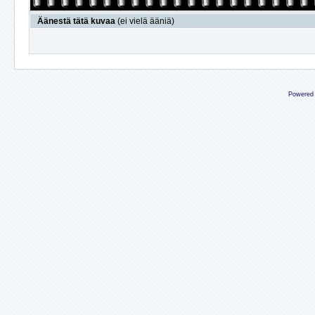
Äänestä tätä kuvaa
(ei vielä ääniä)
Powered