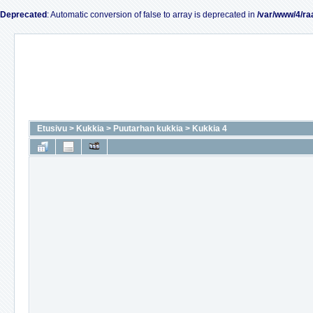
Deprecated
: Automatic conversion of false to array is deprecated in
/var/www/4/ra
Etusivu
>
Kukkia
>
Puutarhan kukkia
>
Kukkia 4