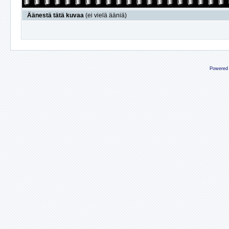
Äänestä tätä kuvaa
(ei vielä ääniä)
Powered