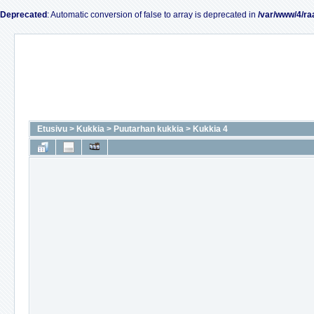
Deprecated
: Automatic conversion of false to array is deprecated in
/var/www/4/ra
Etusivu
>
Kukkia
>
Puutarhan kukkia
>
Kukkia 4