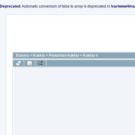
Deprecated
: Automatic conversion of false to array is deprecated in
/var/www/4/ra
Etusivu
>
Kukkia
>
Puutarhan kukkia
>
Kukkia 4