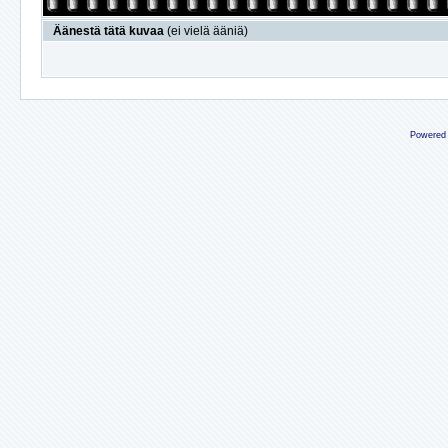
Äänestä tätä kuvaa
(ei vielä ääniä)
Powered