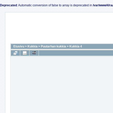
Deprecated
: Automatic conversion of false to array is deprecated in
/var/www/4/ra
Etusivu
>
Kukkia
>
Puutarhan kukkia
>
Kukkia 4