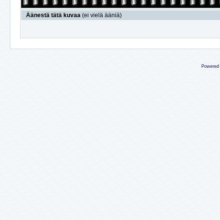
Äänestä tätä kuvaa
(ei vielä ääniä)
Powered