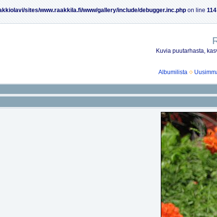
akkiolavi/sites/www.raakkila.fi/www/gallery/include/debugger.inc.php
on line
114
R
Kuvia puutarhasta, kasv
Albumilista
Uusimmat