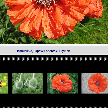
Idänunikko, Papaver orientale 'Olympia'.