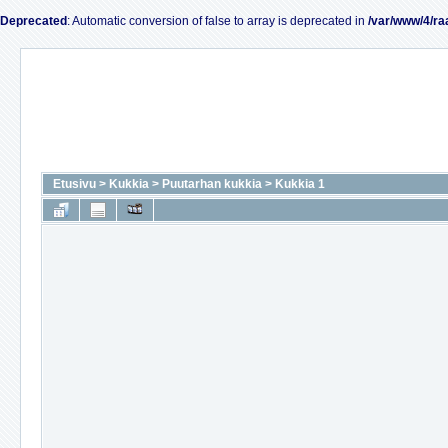
Deprecated
: Automatic conversion of false to array is deprecated in
/var/www/4/ra
Etusivu
>
Kukkia
>
Puutarhan kukkia
>
Kukkia 1