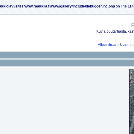
akkiolavi/sites/www.raakkila.fi/www/gallery/include/debugger.inc.php
on line
114
R
Kuvia puutarhasta, kasv
Albumilista
Uusimmat