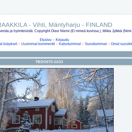
AAKKILA - Vihti, Mäntyharju - FINLAND
eista ja hyönteisistä. Copyright Olavi Niemi (Ei nimeä kuvissa.), Miika Jylkkä (Nimi
Etusivu
Kirjaudu
 lisäykset
Uusimmat kommentit
Katsotuimmat
Suosituimmat
Omat suosiki
TIEDOSTO 22/33