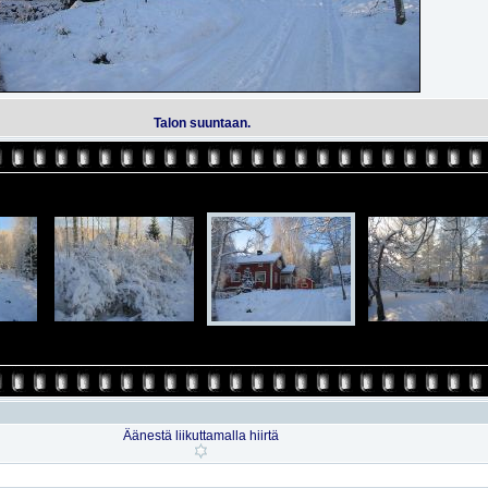
Talon suuntaan.
Äänestä liikuttamalla hiirtä