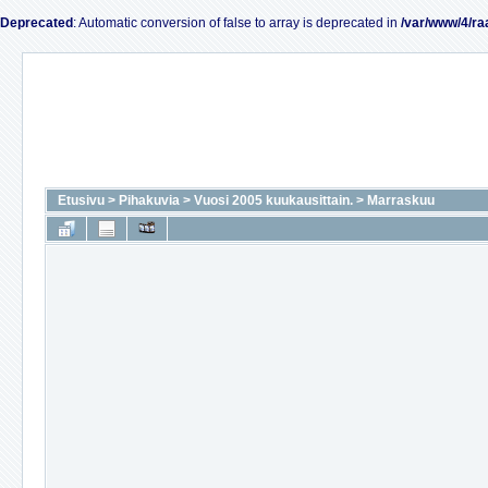
Deprecated
: Automatic conversion of false to array is deprecated in
/var/www/4/ra
Etusivu
>
Pihakuvia
>
Vuosi 2005 kuukausittain.
>
Marraskuu