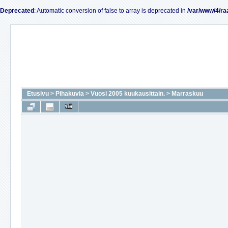
Deprecated
: Automatic conversion of false to array is deprecated in
/var/www/4/ra
Etusivu
>
Pihakuvia
>
Vuosi 2005 kuukausittain.
>
Marraskuu