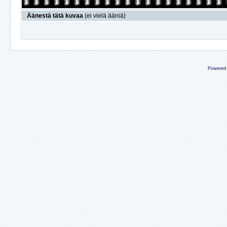
Äänestä tätä kuvaa
(ei vielä ääniä)
Powered