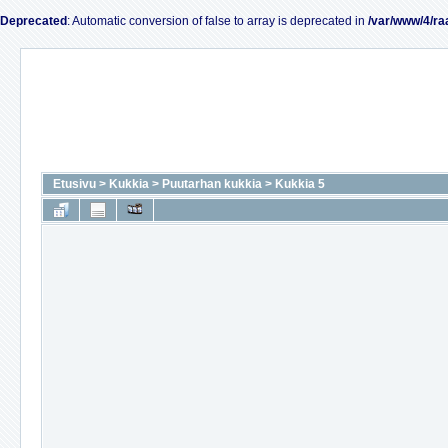
Deprecated
: Automatic conversion of false to array is deprecated in
/var/www/4/ra
Etusivu
>
Kukkia
>
Puutarhan kukkia
>
Kukkia 5