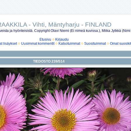
AAKKILA - Vihti, Mäntyharju - FINLAND
eista ja hyönteisistä. Copyright Olavi Niemi (Ei nimeä kuvissa.), Miika Jylkkä (Nimi
Etusivu
Kirjaudu
 lisäykset
Uusimmat kommentit
Katsotuimmat
Suosituimmat
Omat suosiki
TIEDOSTO 239/514