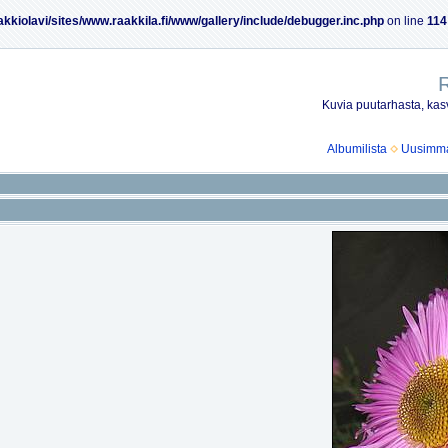
akkiolavi/sites/www.raakkila.fi/www/gallery/include/debugger.inc.php
on line
114
R
Kuvia puutarhasta, kasv
Albumilista
Uusimmat