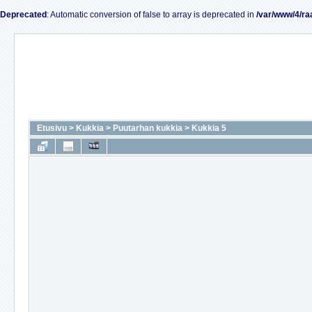
Deprecated
: Automatic conversion of false to array is deprecated in
/var/www/4/ra
Etusivu
>
Kukkia
>
Puutarhan kukkia
>
Kukkia 5