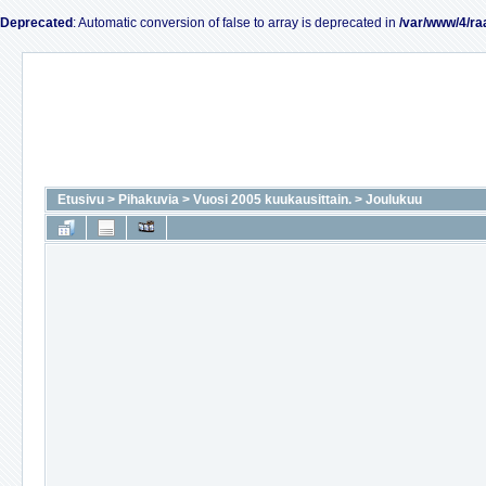
Deprecated
: Automatic conversion of false to array is deprecated in
/var/www/4/ra
Etusivu
>
Pihakuvia
>
Vuosi 2005 kuukausittain.
>
Joulukuu