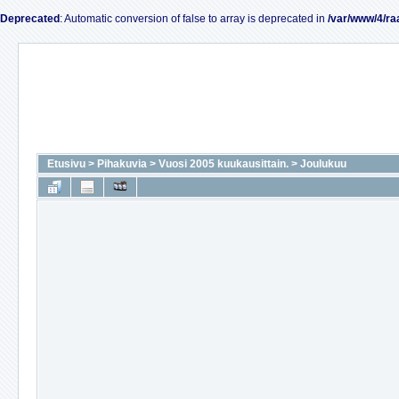
Deprecated
: Automatic conversion of false to array is deprecated in
/var/www/4/ra
Etusivu
>
Pihakuvia
>
Vuosi 2005 kuukausittain.
>
Joulukuu