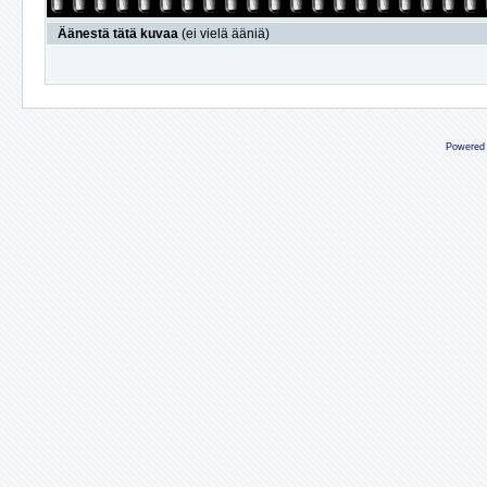
Äänestä tätä kuvaa
(ei vielä ääniä)
Powered