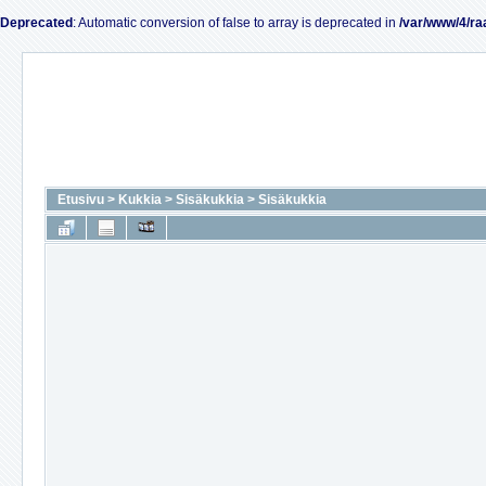
Deprecated
: Automatic conversion of false to array is deprecated in
/var/www/4/ra
Etusivu
>
Kukkia
>
Sisäkukkia
>
Sisäkukkia