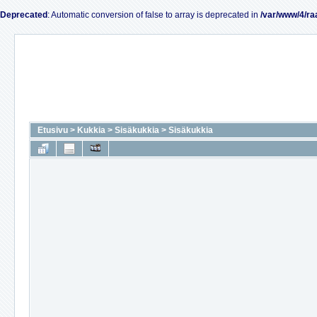
Deprecated
: Automatic conversion of false to array is deprecated in
/var/www/4/ra
Etusivu
>
Kukkia
>
Sisäkukkia
>
Sisäkukkia