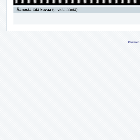
Äänestä tätä kuvaa
(ei vielä ääniä)
Powered