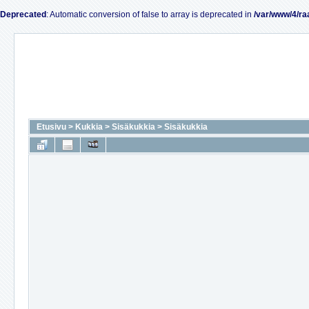
Deprecated
: Automatic conversion of false to array is deprecated in
/var/www/4/ra
Etusivu
>
Kukkia
>
Sisäkukkia
>
Sisäkukkia