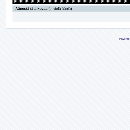
Äänestä tätä kuvaa
(ei vielä ääniä)
Powered