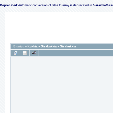
Deprecated
: Automatic conversion of false to array is deprecated in
/var/www/4/ra
Etusivu
>
Kukkia
>
Sisäkukkia
>
Sisäkukkia