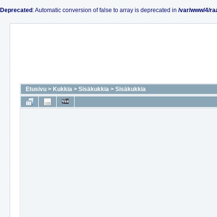
Deprecated
: Automatic conversion of false to array is deprecated in
/var/www/4/ra
Etusivu
>
Kukkia
>
Sisäkukkia
>
Sisäkukkia