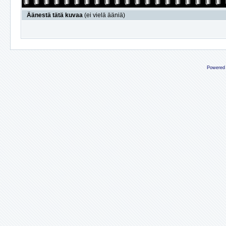
Äänestä tätä kuvaa
(ei vielä ääniä)
Powered