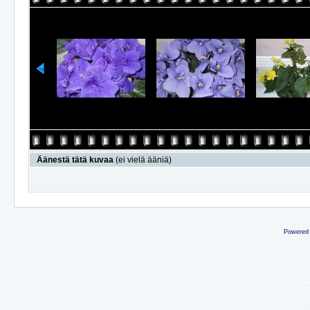
Äänestä tätä kuvaa
(ei vielä ääniä)
Powered