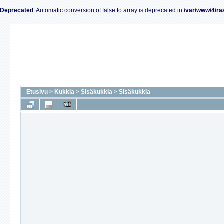
Deprecated
: Automatic conversion of false to array is deprecated in
/var/www/4/ra
Etusivu
>
Kukkia
>
Sisäkukkia
>
Sisäkukkia