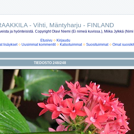
AAKKILA - Vihti, Mäntyharju - FINLAND
eista ja hyönteisistä. Copyright Olavi Niemi (Ei nimeä kuvissa.), Miika Jylkkä (Nimi
Etusivu
Kirjaudu
 lisäykset
Uusimmat kommentit
Katsotuimmat
Suosituimmat
Omat suosiki
TIEDOSTO 248/248