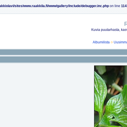
akkiolavi/sites/www.raakkila.fi/www/gallery/include/debugger.inc.php
on line
114
R
Kuvia puutarhasta, kasv
Albumilista
Uusimmat