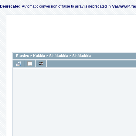
Deprecated
: Automatic conversion of false to array is deprecated in
/var/www/4/ra
Etusivu
>
Kukkia
>
Sisäkukkia
>
Sisäkukkia