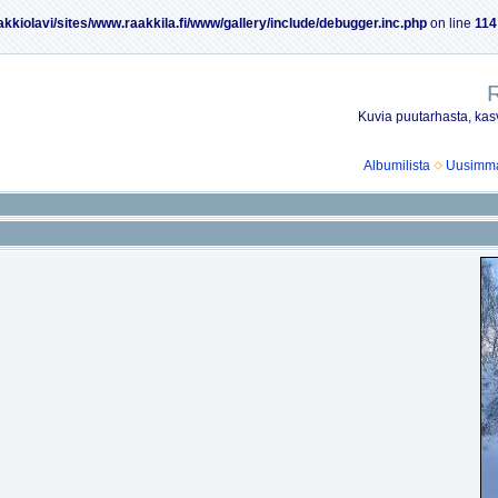
akkiolavi/sites/www.raakkila.fi/www/gallery/include/debugger.inc.php
on line
114
R
Kuvia puutarhasta, kasv
Albumilista
Uusimmat