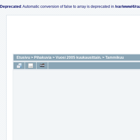
Deprecated
: Automatic conversion of false to array is deprecated in
/var/www/4/ra
Etusivu
>
Pihakuvia
>
Vuosi 2005 kuukausittain.
>
Tammikuu