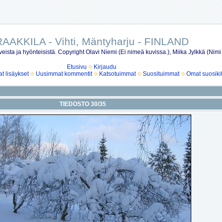
AAKKILA - Vihti, Mäntyharju - FINLAND
eista ja hyönteisistä. Copyright Olavi Niemi (Ei nimeä kuvissa.), Miika Jylkkä (Nimi
Etusivu
Kirjaudu
 lisäykset
Uusimmat kommentit
Katsotuimmat
Suosituimmat
Omat suosiki
TIEDOSTO 30/35