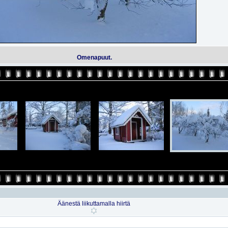
Omenapuut.
Äänestä liikuttamalla hiirtä