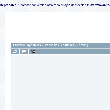
Deprecated
: Automatic conversion of false to array is deprecated in
/var/www/4/ra
Etusivu
>
Hyönteisiä
>
Perhosia
>
Yökköset, (5 sivua.)