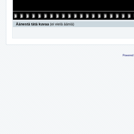
Äänestä tätä kuvaa
(ei vielä ääniä)
Powered